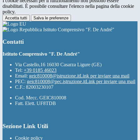
I cookie necessari per il funzionamento non possono essere
disabilitati. È possibile consultare l'elenco nella pagina della cookie
policy.
Accetta tutti
Salva le preferenze
Istituto Comprensivo "F. De André"
Contatti
Istituto Comprensivo "F. De André"
Via Castello,16 16030 Casarza Ligure (GE)
Tel:
+39 0185 46023
Email:
geic810008@istruzione.it
Link per inviare una mail
PEC:
geic810008@pec.istruzione.it
Link per inviare una mail
C.F.: 82003230107
Cod. Mecc. GEIC810008
Fatt. Elett. UF8TDB
Sezione Link Utili
Cookie policy