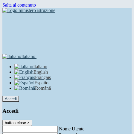
Salta al contenuto
Italiano
Italiano
English
Français
Español
Română
Accedi
Accedi
button close
×
Nome Utente