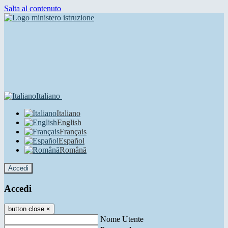
Salta al contenuto
Italiano
Italiano
English
Français
Español
Română
Accedi
Accedi
button close
×
Nome Utente