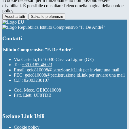
I cookie necessari per il funzionamento non possono essere
disabilitati. È possibile consultare l'elenco nella pagina della cookie
policy.
Accetta tutti
Salva le preferenze
Istituto Comprensivo "F. De André"
Contatti
Istituto Comprensivo "F. De André"
Via Castello,16 16030 Casarza Ligure (GE)
Tel:
+39 0185 46023
Email:
geic810008@istruzione.it
Link per inviare una mail
PEC:
geic810008@pec.istruzione.it
Link per inviare una mail
C.F.: 82003230107
Cod. Mecc. GEIC810008
Fatt. Elett. UF8TDB
Sezione Link Utili
Cookie policy