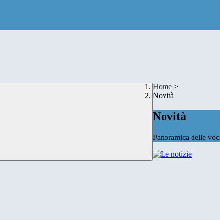
Home
>
Novità
Novità
Panoramica delle voc