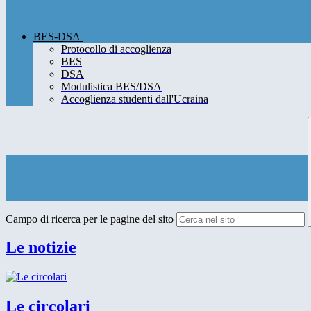
BES-DSA
Protocollo di accoglienza
BES
DSA
Modulistica BES/DSA
Accoglienza studenti dall'Ucraina
Campo di ricerca per le pagine del sito
Le notizie
Le circolari