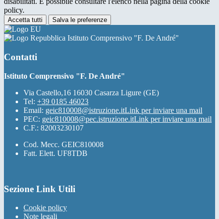
disabilitati. È possibile consultare l'elenco nella pagina della cookie
policy.
Accetta tutti
Salva le preferenze
Istituto Comprensivo "F. De André"
Contatti
Istituto Comprensivo "F. De André"
Via Castello,16 16030 Casarza Ligure (GE)
Tel:
+39 0185 46023
Email:
geic810008@istruzione.it
Link per inviare una mail
PEC:
geic810008@pec.istruzione.it
Link per inviare una mail
C.F.: 82003230107
Cod. Mecc. GEIC810008
Fatt. Elett. UF8TDB
Sezione Link Utili
Cookie policy
Note legali