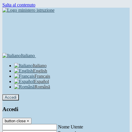
Salta al contenuto
Italiano
Italiano
English
Français
Español
Română
Accedi
Accedi
button close
×
Nome Utente