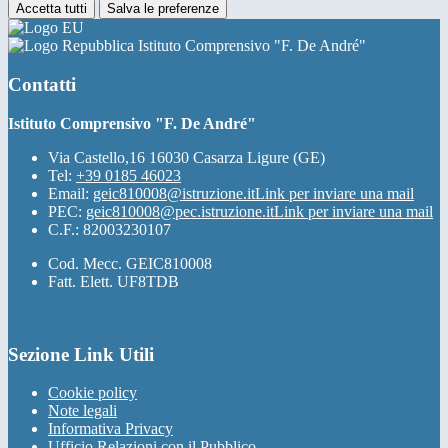
Accetta tutti
Salva le preferenze
Istituto Comprensivo "F. De André"
Contatti
Istituto Comprensivo "F. De André"
Via Castello,16 16030 Casarza Ligure (GE)
Tel:
+39 0185 46023
Email:
geic810008@istruzione.it
Link per inviare una mail
PEC:
geic810008@pec.istruzione.it
Link per inviare una mail
C.F.: 82003230107
Cod. Mecc. GEIC810008
Fatt. Elett. UF8TDB
Sezione Link Utili
Cookie policy
Note legali
Informativa Privacy
Ufficio Relazioni con il Pubblico