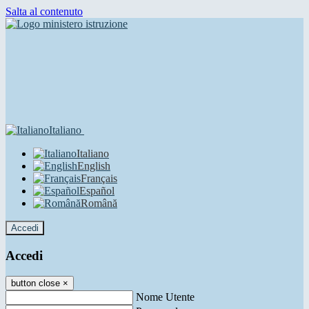
Salta al contenuto
Italiano
Italiano
English
Français
Español
Română
Accedi
Accedi
button close
×
Nome Utente