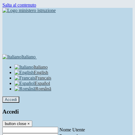
Salta al contenuto
Italiano
Italiano
English
Français
Español
Română
Accedi
Accedi
button close
×
Nome Utente