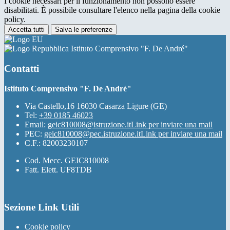
I cookie necessari per il funzionamento non possono essere
disabilitati. È possibile consultare l'elenco nella pagina della cookie
policy.
Accetta tutti
Salva le preferenze
Istituto Comprensivo "F. De André"
Contatti
Istituto Comprensivo "F. De André"
Via Castello,16 16030 Casarza Ligure (GE)
Tel:
+39 0185 46023
Email:
geic810008@istruzione.it
Link per inviare una mail
PEC:
geic810008@pec.istruzione.it
Link per inviare una mail
C.F.: 82003230107
Cod. Mecc. GEIC810008
Fatt. Elett. UF8TDB
Sezione Link Utili
Cookie policy