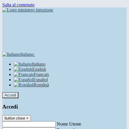
Salta al contenuto
Italiano
Italiano
English
Français
Español
Română
Accedi
Accedi
button close
×
Nome Utente