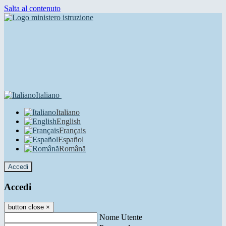
Salta al contenuto
Italiano
Italiano
English
Français
Español
Română
Accedi
Accedi
button close
×
Nome Utente