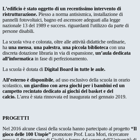
L’edificio è stato oggetto di un recentissimo intervento di
ristrutturazione.
Plesso a norma antisismica, installazione di
pannelli fotovoltaici, bagno ed ascensore adeguati alla legge
nazionale 13 del 1989 e success. riguardanti l'utilizzo da parte di
persone disabili.
La scuola viva e colorata, oltre alle attività didattiche ordinarie,
ha
una mensa
,
una palestra
,
una piccola biblioteca
con una
discreta dotazione libraria in via di espansione,
un’aula dedicata
all’informatica
in fase di perfezionamento.
La scuola è dotata di
Digital Board in
tutte le aule.
All’esterno è disponibile
, ad uso esclusivo della scuola in orario
scolastico,
un giardino con area giochi per i bambini ed un
campetto
recintato dedicato ai giochi del basket e del
calcio.
L'area è stata rinnovata ed inaugurata nel gennaio 2019.
PROGETTI
Nel 2016 alcune classi della scuola hanno partecipato al progetto
“Il
gioco delle 100 Utopie”
promotore Prof. Luca Mori, ricercatore
presso il dipartimento di Civiltà e forme del sapere dell’Università di