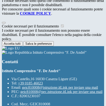
I cookie necessari sono quelli che consentono il funzionamento della
piattaforma e non è possibile disabilitarli.
Per conoscere quali sono i cookie necessari al funzionamento potete
visionare la
COOKIE POLICY
.
Cookie necessari per il funzionamento
I cookie necessari per il funzionamento non possono essere
disabilitati. È possibile consultare l'elenco nella pagina della cookie
policy.
Accetta tutti
Salva le preferenze
Istituto Comprensivo "F. De André"
Contatti
Istituto Comprensivo "F. De André"
Via Castello,16 16030 Casarza Ligure (GE)
Tel:
+39 0185 46023
Email:
geic810008@istruzione.it
Link per inviare una mail
PEC:
geic810008@pec.istruzione.it
Link per inviare una mail
C.F.: 82003230107
Cod. Mecc. GEIC810008