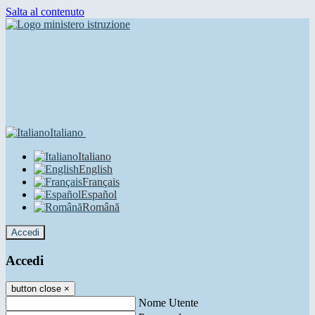
Salta al contenuto
Italiano
Italiano
English
Français
Español
Română
Accedi
Accedi
button close
×
Nome Utente