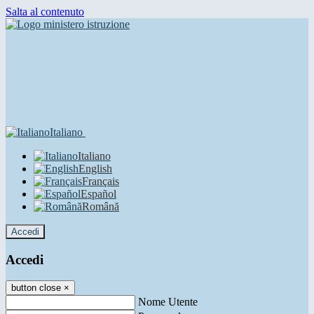
Salta al contenuto
Italiano
Italiano
English
Français
Español
Română
Accedi
Accedi
button close
×
Nome Utente