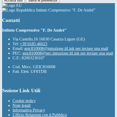
Accetta tutti
Salva le preferenze
Istituto Comprensivo "F. De André"
Contatti
Istituto Comprensivo "F. De André"
Via Castello,16 16030 Casarza Ligure (GE)
Tel:
+39 0185 46023
Email:
geic810008@istruzione.it
Link per inviare una mail
PEC:
geic810008@pec.istruzione.it
Link per inviare una mail
C.F.: 82003230107
Cod. Mecc. GEIC810008
Fatt. Elett. UF8TDB
Sezione Link Utili
Cookie policy
Note legali
Informativa Privacy
Ufficio Relazioni con il Pubblico