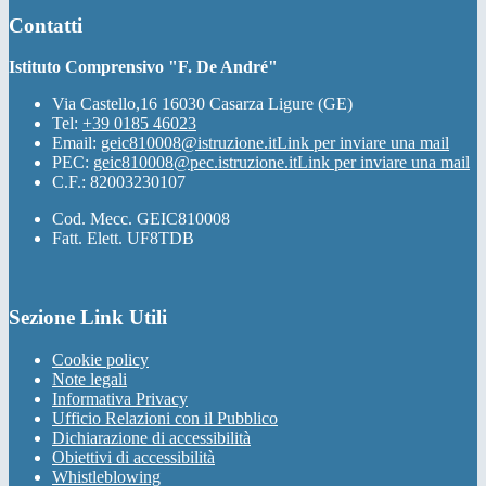
Contatti
Istituto Comprensivo "F. De André"
Via Castello,16 16030 Casarza Ligure (GE)
Tel:
+39 0185 46023
Email:
geic810008@istruzione.it
Link per inviare una mail
PEC:
geic810008@pec.istruzione.it
Link per inviare una mail
C.F.: 82003230107
Cod. Mecc. GEIC810008
Fatt. Elett. UF8TDB
Sezione Link Utili
Cookie policy
Note legali
Informativa Privacy
Ufficio Relazioni con il Pubblico
Dichiarazione di accessibilità
Obiettivi di accessibilità
Whistleblowing