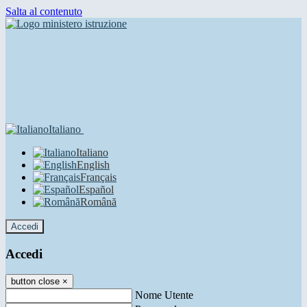
Salta al contenuto
Italiano
Italiano
English
Français
Español
Română
Accedi
Accedi
button close
×
Nome Utente