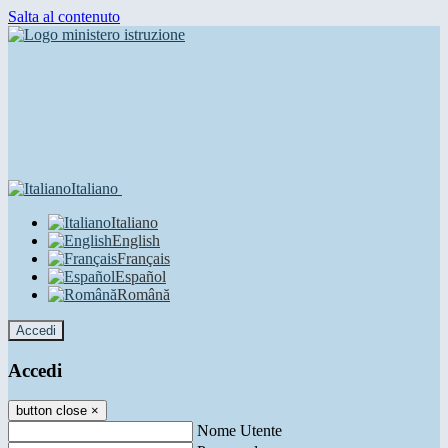
Salta al contenuto
Italiano
Italiano
English
Français
Español
Română
Accedi
Accedi
button close
×
Nome Utente