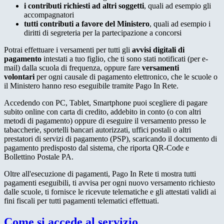
i contributi richiesti ad altri soggetti
, quali ad esempio gli
accompagnatori
tutti contributi a favore del Ministero
, quali ad esempio i
diritti di segreteria per la partecipazione a concorsi
Potrai effettuare i versamenti per tutti gli
avvisi digitali di
pagamento
intestati a tuo figlio, che ti sono stati notificati (per e-
mail) dalla scuola di frequenza, oppure fare
versamenti
volontari
per ogni causale di pagamento elettronico, che le scuole o
il Ministero hanno reso eseguibile tramite Pago In Rete.
Accedendo con PC, Tablet, Smartphone puoi scegliere di pagare
subito online con carta di credito, addebito in conto (o con altri
metodi di pagamento) oppure di eseguire il versamento presso le
tabaccherie, sportelli bancari autorizzati, uffici postali o altri
prestatori di servizi di pagamento (PSP), scaricando il documento di
pagamento predisposto dal sistema, che riporta QR-Code e
Bollettino Postale PA.
Oltre all'esecuzione di pagamenti, Pago In Rete ti mostra tutti
pagamenti eseguibili, ti avvisa per ogni nuovo versamento richiesto
dalle scuole, ti fornisce le ricevute telematiche e gli attestati validi ai
fini fiscali per tutti pagamenti telematici effettuati.
Come si accede al servizio