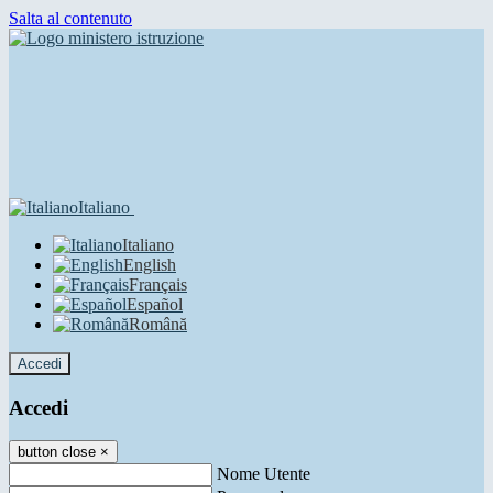
Salta al contenuto
Italiano
Italiano
English
Français
Español
Română
Accedi
Accedi
button close
×
Nome Utente