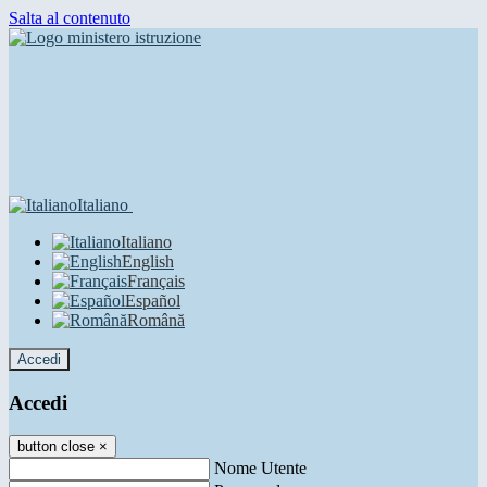
Salta al contenuto
Italiano
Italiano
English
Français
Español
Română
Accedi
Accedi
button close
×
Nome Utente