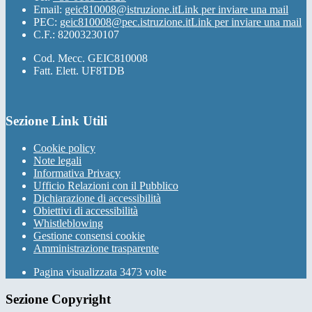
Email:
geic810008@istruzione.it
Link per inviare una mail
PEC:
geic810008@pec.istruzione.it
Link per inviare una mail
C.F.: 82003230107
Cod. Mecc. GEIC810008
Fatt. Elett. UF8TDB
Sezione Link Utili
Cookie policy
Note legali
Informativa Privacy
Ufficio Relazioni con il Pubblico
Dichiarazione di accessibilità
Obiettivi di accessibilità
Whistleblowing
Gestione consensi cookie
Amministrazione trasparente
Pagina visualizzata
3473
volte
Sezione Copyright