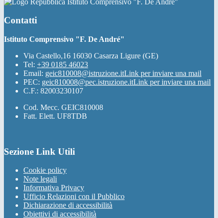
Istituto Comprensivo "F. De André"
Contatti
Istituto Comprensivo "F. De André"
Via Castello,16 16030 Casarza Ligure (GE)
Tel:
+39 0185 46023
Email:
geic810008@istruzione.it
Link per inviare una mail
PEC:
geic810008@pec.istruzione.it
Link per inviare una mail
C.F.: 82003230107
Cod. Mecc. GEIC810008
Fatt. Elett. UF8TDB
Sezione Link Utili
Cookie policy
Note legali
Informativa Privacy
Ufficio Relazioni con il Pubblico
Dichiarazione di accessibilità
Obiettivi di accessibilità