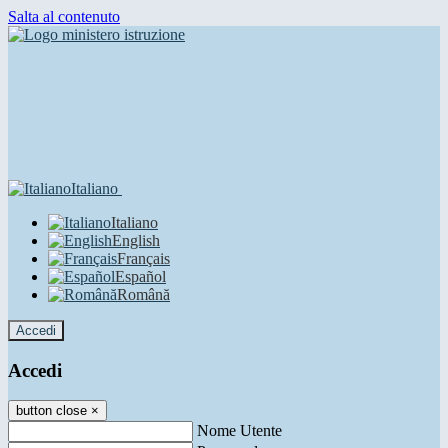
Salta al contenuto
Italiano
Italiano
English
Français
Español
Română
Accedi
Accedi
button close
×
Nome Utente