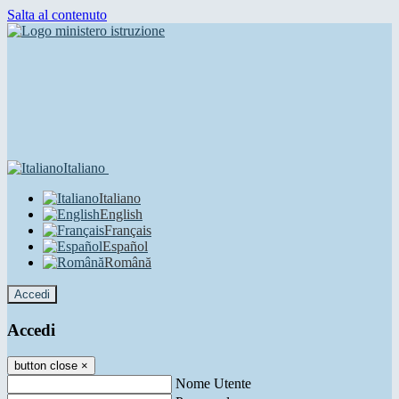
Salta al contenuto
Italiano
Italiano
English
Français
Español
Română
Accedi
Accedi
button close
×
Nome Utente