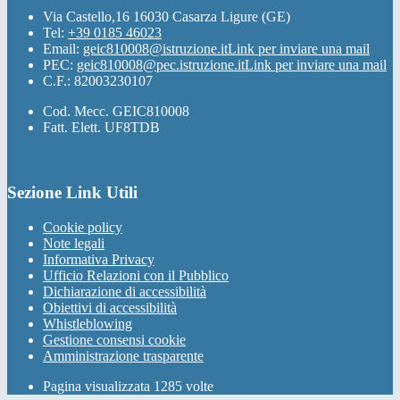
Via Castello,16 16030 Casarza Ligure (GE)
Tel:
+39 0185 46023
Email:
geic810008@istruzione.it
Link per inviare una mail
PEC:
geic810008@pec.istruzione.it
Link per inviare una mail
C.F.: 82003230107
Cod. Mecc. GEIC810008
Fatt. Elett. UF8TDB
Sezione Link Utili
Cookie policy
Note legali
Informativa Privacy
Ufficio Relazioni con il Pubblico
Dichiarazione di accessibilità
Obiettivi di accessibilità
Whistleblowing
Gestione consensi cookie
Amministrazione trasparente
Pagina visualizzata
1285
volte