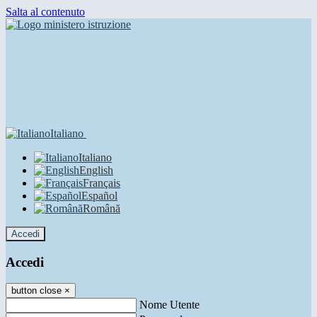
Salta al contenuto
Italiano
Italiano
English
Français
Español
Română
Accedi
Accedi
button close
×
Nome Utente