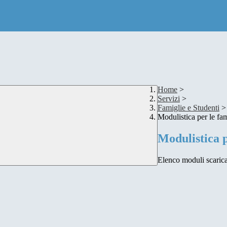
Home
>
Servizi
>
Famiglie e Studenti
>
Modulistica per le fam
Modulistica p
Elenco moduli scaricabi