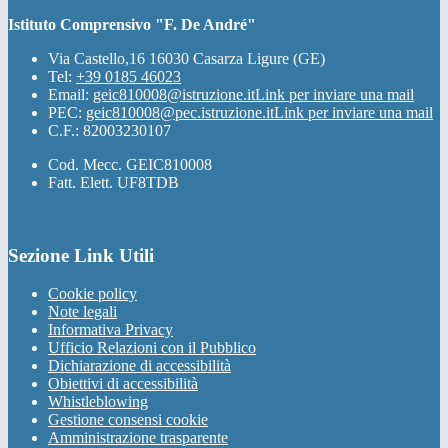
Istituto Comprensivo "F. De André"
Via Castello,16 16030 Casarza Ligure (GE)
Tel:
+39 0185 46023
Email:
geic810008@istruzione.it
Link per inviare una mail
PEC:
geic810008@pec.istruzione.it
Link per inviare una mail
C.F.: 82003230107
Cod. Mecc. GEIC810008
Fatt. Elett. UF8TDB
Sezione Link Utili
Cookie policy
Note legali
Informativa Privacy
Ufficio Relazioni con il Pubblico
Dichiarazione di accessibilità
Obiettivi di accessibilità
Whistleblowing
Gestione consensi cookie
Amministrazione trasparente