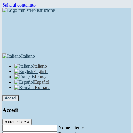
Salta al contenuto
Italiano
Italiano
English
Français
Español
Română
Accedi
Accedi
button close
×
Nome Utente