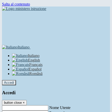
Salta al contenuto
Italiano
Italiano
English
Français
Español
Română
Accedi
Accedi
button close
×
Nome Utente