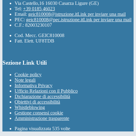
Via Castello,16 16030 Casarza Ligure (GE)
Tel:
+39 0185 46023
Email:
geic810008@istruzione.it
Link per inviare una mail
PEC:
geic810008@pec.istruzione.it
Link per inviare una mail
C.F.: 82003230107
Cod. Mecc. GEIC810008
Fatt. Elett. UF8TDB
Sezione Link Utili
Cookie policy
Note legali
Informativa Privacy
Ufficio Relazioni con il Pubblico
Dichiarazione di accessibilità
Obiettivi di accessibilità
Whistleblowing
Gestione consensi cookie
Amministrazione trasparente
Pagina visualizzata
535
volte