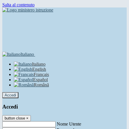
Salta al contenuto
Italiano
Italiano
English
Français
Español
Română
Accedi
Accedi
button close
×
Nome Utente