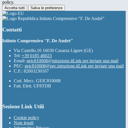
policy.
Accetta tutti
Salva le preferenze
Istituto Comprensivo "F. De André"
Contatti
Istituto Comprensivo "F. De André"
Via Castello,16 16030 Casarza Ligure (GE)
Tel:
+39 0185 46023
Email:
geic810008@istruzione.it
Link per inviare una mail
PEC:
geic810008@pec.istruzione.it
Link per inviare una mail
C.F.: 82003230107
Cod. Mecc. GEIC810008
Fatt. Elett. UF8TDB
Sezione Link Utili
Cookie policy
Note legali
Informativa Privacy