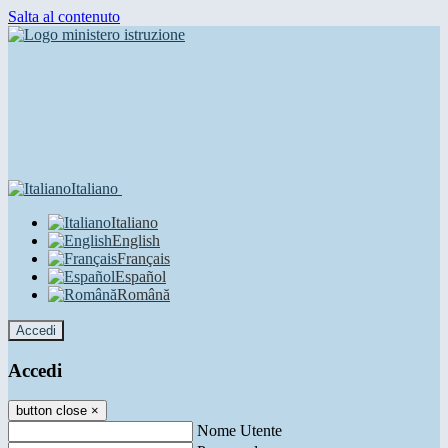
Salta al contenuto
Italiano
Italiano
English
Français
Español
Română
Accedi
Accedi
button close
×
Nome Utente