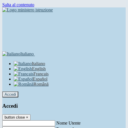
Salta al contenuto
Italiano
Italiano
English
Français
Español
Română
Accedi
Accedi
button close
×
Nome Utente