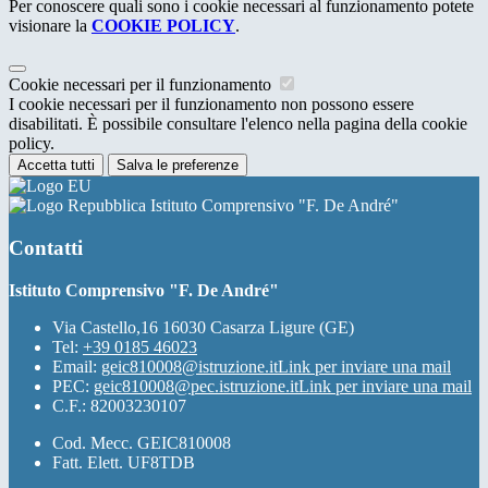
Per conoscere quali sono i cookie necessari al funzionamento potete
visionare la
COOKIE POLICY
.
Cookie necessari per il funzionamento
I cookie necessari per il funzionamento non possono essere
disabilitati. È possibile consultare l'elenco nella pagina della cookie
policy.
Accetta tutti
Salva le preferenze
Istituto Comprensivo "F. De André"
Contatti
Istituto Comprensivo "F. De André"
Via Castello,16 16030 Casarza Ligure (GE)
Tel:
+39 0185 46023
Email:
geic810008@istruzione.it
Link per inviare una mail
PEC:
geic810008@pec.istruzione.it
Link per inviare una mail
C.F.: 82003230107
Cod. Mecc. GEIC810008
Fatt. Elett. UF8TDB