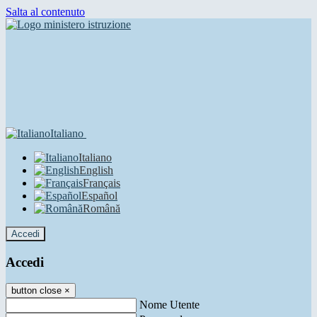
Salta al contenuto
Italiano
Italiano
English
Français
Español
Română
Accedi
Accedi
button close
×
Nome Utente