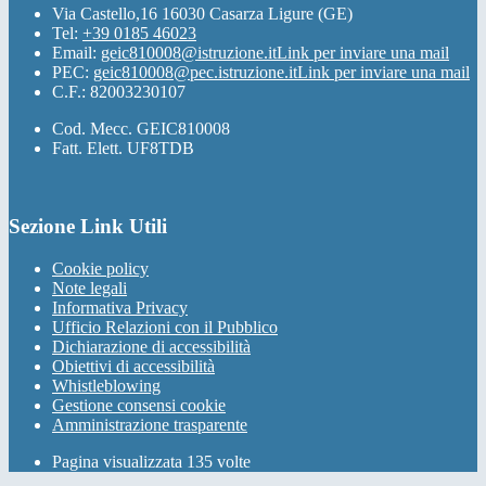
Via Castello,16 16030 Casarza Ligure (GE)
Tel:
+39 0185 46023
Email:
geic810008@istruzione.it
Link per inviare una mail
PEC:
geic810008@pec.istruzione.it
Link per inviare una mail
C.F.: 82003230107
Cod. Mecc. GEIC810008
Fatt. Elett. UF8TDB
Sezione Link Utili
Cookie policy
Note legali
Informativa Privacy
Ufficio Relazioni con il Pubblico
Dichiarazione di accessibilità
Obiettivi di accessibilità
Whistleblowing
Gestione consensi cookie
Amministrazione trasparente
Pagina visualizzata
135
volte