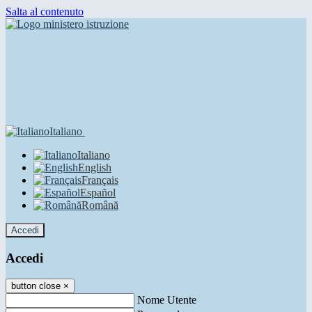
Salta al contenuto
Italiano
Italiano
English
Français
Español
Română
Accedi
Accedi
button close
×
Nome Utente