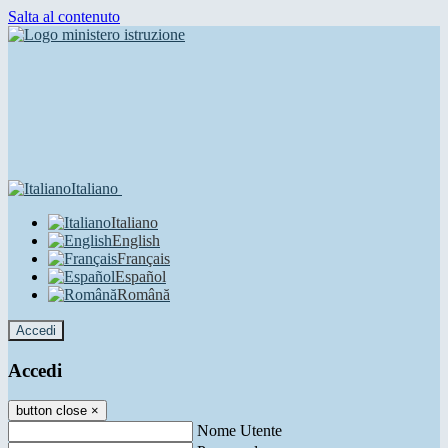
Salta al contenuto
Italiano
Italiano
English
Français
Español
Română
Accedi
Accedi
button close
×
Nome Utente