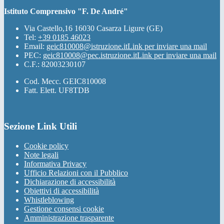
Istituto Comprensivo "F. De André"
Via Castello,16 16030 Casarza Ligure (GE)
Tel:
+39 0185 46023
Email:
geic810008@istruzione.it
Link per inviare una mail
PEC:
geic810008@pec.istruzione.it
Link per inviare una mail
C.F.: 82003230107
Cod. Mecc. GEIC810008
Fatt. Elett. UF8TDB
Sezione Link Utili
Cookie policy
Note legali
Informativa Privacy
Ufficio Relazioni con il Pubblico
Dichiarazione di accessibilità
Obiettivi di accessibilità
Whistleblowing
Gestione consensi cookie
Amministrazione trasparente