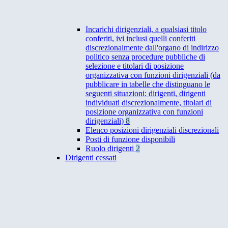
Incarichi dirigenziali, a qualsiasi titolo
conferiti, ivi inclusi quelli conferiti
discrezionalmente dall'organo di indirizzo
politico senza procedure pubbliche di
selezione e titolari di posizione
organizzativa con funzioni dirigenziali (da
pubblicare in tabelle che distinguano le
seguenti situazioni: dirigenti, dirigenti
individuati discrezionalmente, titolari di
posizione organizzativa con funzioni
dirigenziali)
8
Elenco posizioni dirigenziali discrezionali
Posti di funzione disponibili
Ruolo dirigenti
2
Dirigenti cessati