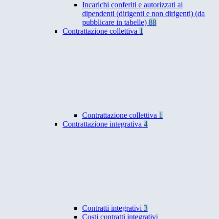
Incarichi conferiti e autorizzati ai
dipendenti (dirigenti e non dirigenti) (da
pubblicare in tabelle)
88
Contrattazione collettiva
1
Contrattazione collettiva
1
Contrattazione integrativa
4
Contratti integrativi
3
Costi contratti integrativi