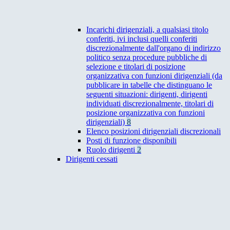
Incarichi dirigenziali, a qualsiasi titolo
conferiti, ivi inclusi quelli conferiti
discrezionalmente dall'organo di indirizzo
politico senza procedure pubbliche di
selezione e titolari di posizione
organizzativa con funzioni dirigenziali (da
pubblicare in tabelle che distinguano le
seguenti situazioni: dirigenti, dirigenti
individuati discrezionalmente, titolari di
posizione organizzativa con funzioni
dirigenziali)
8
Elenco posizioni dirigenziali discrezionali
Posti di funzione disponibili
Ruolo dirigenti
2
Dirigenti cessati