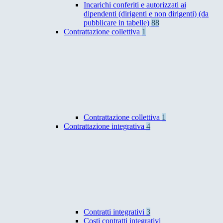
Incarichi conferiti e autorizzati ai
dipendenti (dirigenti e non dirigenti) (da
pubblicare in tabelle)
88
Contrattazione collettiva
1
Contrattazione collettiva
1
Contrattazione integrativa
4
Contratti integrativi
3
Costi contratti integrativi