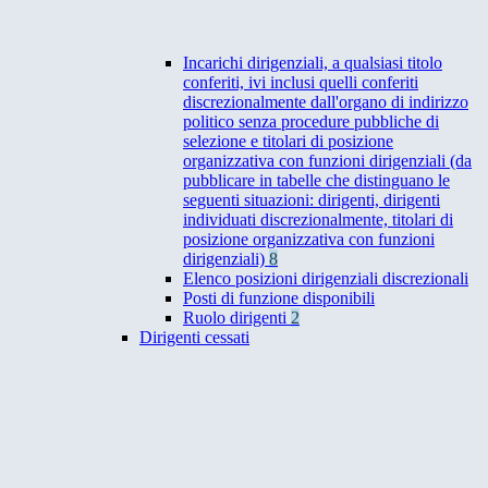
Incarichi dirigenziali, a qualsiasi titolo
conferiti, ivi inclusi quelli conferiti
discrezionalmente dall'organo di indirizzo
politico senza procedure pubbliche di
selezione e titolari di posizione
organizzativa con funzioni dirigenziali (da
pubblicare in tabelle che distinguano le
seguenti situazioni: dirigenti, dirigenti
individuati discrezionalmente, titolari di
posizione organizzativa con funzioni
dirigenziali)
8
Elenco posizioni dirigenziali discrezionali
Posti di funzione disponibili
Ruolo dirigenti
2
Dirigenti cessati