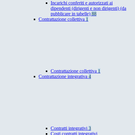
Incarichi conferiti e autorizzati ai
dipendenti (dirigenti e non dirigenti) (da
pubblicare in tabelle)
88
Contrattazione collettiva
1
Contrattazione collettiva
1
Contrattazione integrativa
4
Contratti integrativi
3
Costi contratti integrativi