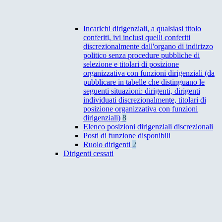
Incarichi dirigenziali, a qualsiasi titolo
conferiti, ivi inclusi quelli conferiti
discrezionalmente dall'organo di indirizzo
politico senza procedure pubbliche di
selezione e titolari di posizione
organizzativa con funzioni dirigenziali (da
pubblicare in tabelle che distinguano le
seguenti situazioni: dirigenti, dirigenti
individuati discrezionalmente, titolari di
posizione organizzativa con funzioni
dirigenziali)
8
Elenco posizioni dirigenziali discrezionali
Posti di funzione disponibili
Ruolo dirigenti
2
Dirigenti cessati