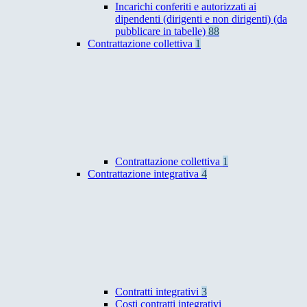
Incarichi conferiti e autorizzati ai
dipendenti (dirigenti e non dirigenti) (da
pubblicare in tabelle)
88
Contrattazione collettiva
1
Contrattazione collettiva
1
Contrattazione integrativa
4
Contratti integrativi
3
Costi contratti integrativi