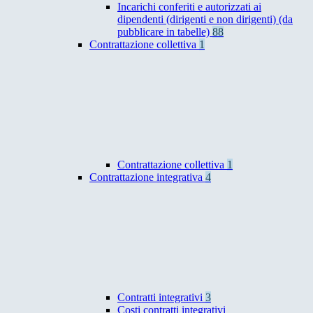
Incarichi conferiti e autorizzati ai
dipendenti (dirigenti e non dirigenti) (da
pubblicare in tabelle)
88
Contrattazione collettiva
1
Contrattazione collettiva
1
Contrattazione integrativa
4
Contratti integrativi
3
Costi contratti integrativi