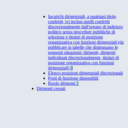
Incarichi dirigenziali, a qualsiasi titolo
conferiti, ivi inclusi quelli conferiti
discrezionalmente dall'organo di indirizzo
politico senza procedure pubbliche di
selezione e titolari di posizione
organizzativa con funzioni dirigenziali (da
pubblicare in tabelle che distinguano le
seguenti situazioni: dirigenti, dirigenti
individuati discrezionalmente, titolari di
posizione organizzativa con funzioni
dirigenziali)
8
Elenco posizioni dirigenziali discrezionali
Posti di funzione disponibili
Ruolo dirigenti
2
Dirigenti cessati