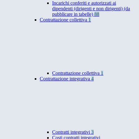
Incarichi conferiti e autorizzati ai
dipendenti (dirigenti e non dirigenti) (da
pubblicare in tabelle)
88
Contrattazione collettiva
1
Contrattazione collettiva
1
Contrattazione integrativa
4
Contratti integrativi
3
Costi contratti integrativi