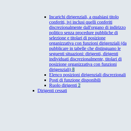
Incarichi dirigenziali, a qualsiasi titolo
conferiti, ivi inclusi quelli conferiti
discrezionalmente dall'organo di indirizzo
politico senza procedure pubbliche di
selezione e titolari di posizione
organizzativa con funzioni dirigenziali (da
pubblicare in tabelle che distinguano le
seguenti situazioni: dirigenti, dirigenti
individuati discrezionalmente, titolari di
posizione organizzativa con funzioni
dirigenziali)
8
Elenco posizioni dirigenziali discrezionali
Posti di funzione disponibili
Ruolo dirigenti
2
Dirigenti cessati