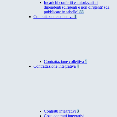
Incarichi conferiti e autorizzati ai
dipendenti (dirigenti e non dirigenti) (da
pubblicare in tabelle)
88
Contrattazione collettiva
1
Contrattazione collettiva
1
Contrattazione integrativa
4
Contratti integrativi
3
Costi contratti integrativi