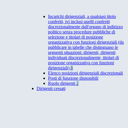
Incarichi dirigenziali, a qualsiasi titolo
conferiti, ivi inclusi quelli conferiti
discrezionalmente dall'organo di indirizzo
politico senza procedure pubbliche di
selezione e titolari di posizione
organizzativa con funzioni dirigenziali (da
pubblicare in tabelle che distinguano le
seguenti situazioni: dirigenti, dirigenti
individuati discrezionalmente, titolari di
posizione organizzativa con funzioni
dirigenziali)
8
Elenco posizioni dirigenziali discrezionali
Posti di funzione disponibili
Ruolo dirigenti
2
Dirigenti cessati