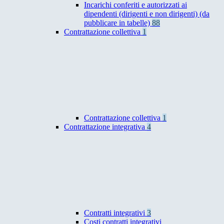
Incarichi conferiti e autorizzati ai
dipendenti (dirigenti e non dirigenti) (da
pubblicare in tabelle)
88
Contrattazione collettiva
1
Contrattazione collettiva
1
Contrattazione integrativa
4
Contratti integrativi
3
Costi contratti integrativi