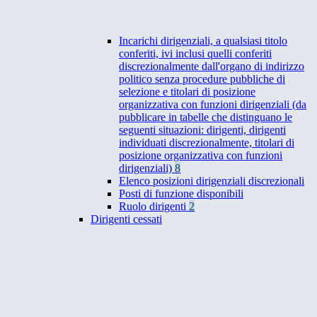
Incarichi dirigenziali, a qualsiasi titolo
conferiti, ivi inclusi quelli conferiti
discrezionalmente dall'organo di indirizzo
politico senza procedure pubbliche di
selezione e titolari di posizione
organizzativa con funzioni dirigenziali (da
pubblicare in tabelle che distinguano le
seguenti situazioni: dirigenti, dirigenti
individuati discrezionalmente, titolari di
posizione organizzativa con funzioni
dirigenziali)
8
Elenco posizioni dirigenziali discrezionali
Posti di funzione disponibili
Ruolo dirigenti
2
Dirigenti cessati