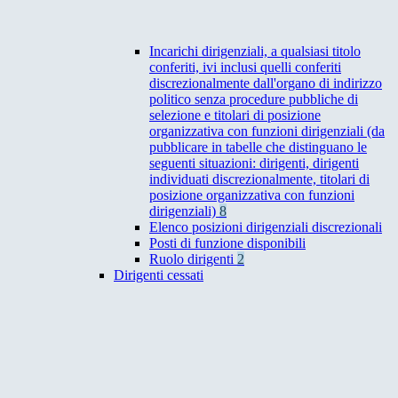
Incarichi dirigenziali, a qualsiasi titolo
conferiti, ivi inclusi quelli conferiti
discrezionalmente dall'organo di indirizzo
politico senza procedure pubbliche di
selezione e titolari di posizione
organizzativa con funzioni dirigenziali (da
pubblicare in tabelle che distinguano le
seguenti situazioni: dirigenti, dirigenti
individuati discrezionalmente, titolari di
posizione organizzativa con funzioni
dirigenziali)
8
Elenco posizioni dirigenziali discrezionali
Posti di funzione disponibili
Ruolo dirigenti
2
Dirigenti cessati