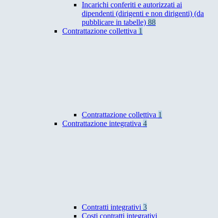
Incarichi conferiti e autorizzati ai
dipendenti (dirigenti e non dirigenti) (da
pubblicare in tabelle)
88
Contrattazione collettiva
1
Contrattazione collettiva
1
Contrattazione integrativa
4
Contratti integrativi
3
Costi contratti integrativi