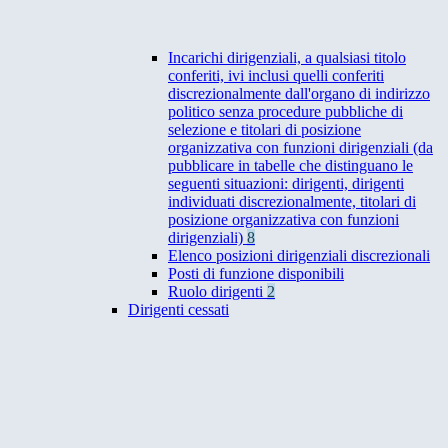
Incarichi dirigenziali, a qualsiasi titolo
conferiti, ivi inclusi quelli conferiti
discrezionalmente dall'organo di indirizzo
politico senza procedure pubbliche di
selezione e titolari di posizione
organizzativa con funzioni dirigenziali (da
pubblicare in tabelle che distinguano le
seguenti situazioni: dirigenti, dirigenti
individuati discrezionalmente, titolari di
posizione organizzativa con funzioni
dirigenziali)
8
Elenco posizioni dirigenziali discrezionali
Posti di funzione disponibili
Ruolo dirigenti
2
Dirigenti cessati