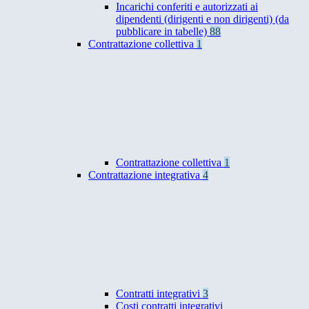
Incarichi conferiti e autorizzati ai
dipendenti (dirigenti e non dirigenti) (da
pubblicare in tabelle)
88
Contrattazione collettiva
1
Contrattazione collettiva
1
Contrattazione integrativa
4
Contratti integrativi
3
Costi contratti integrativi