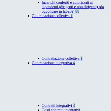
Incarichi conferiti e autorizzati ai
dipendenti (dirigenti e non dirigenti) (da
pubblicare in tabelle)
88
Contrattazione collettiva
1
Contrattazione collettiva
1
Contrattazione integrativa
4
Contratti integrativi
3
Costi contratti integrativi