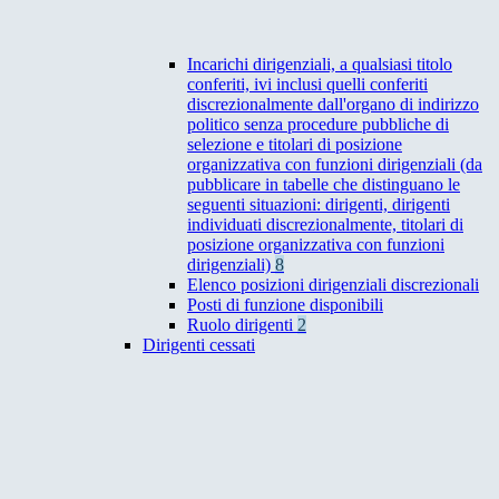
Incarichi dirigenziali, a qualsiasi titolo
conferiti, ivi inclusi quelli conferiti
discrezionalmente dall'organo di indirizzo
politico senza procedure pubbliche di
selezione e titolari di posizione
organizzativa con funzioni dirigenziali (da
pubblicare in tabelle che distinguano le
seguenti situazioni: dirigenti, dirigenti
individuati discrezionalmente, titolari di
posizione organizzativa con funzioni
dirigenziali)
8
Elenco posizioni dirigenziali discrezionali
Posti di funzione disponibili
Ruolo dirigenti
2
Dirigenti cessati