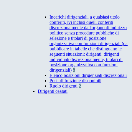
Incarichi dirigenziali, a qualsiasi titolo
conferiti, ivi inclusi quelli conferiti
discrezionalmente dall'organo di indirizzo
politico senza procedure pubbliche di
selezione e titolari di posizione
organizzativa con funzioni dirigenziali (da
pubblicare in tabelle che distinguano le
seguenti situazioni: dirigenti, dirigenti
individuati discrezionalmente, titolari di
posizione organizzativa con funzioni
dirigenziali)
8
Elenco posizioni dirigenziali discrezionali
Posti di funzione disponibili
Ruolo dirigenti
2
Dirigenti cessati