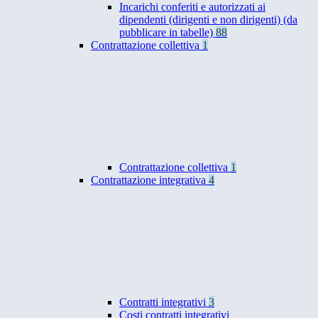
Incarichi conferiti e autorizzati ai
dipendenti (dirigenti e non dirigenti) (da
pubblicare in tabelle)
88
Contrattazione collettiva
1
Contrattazione collettiva
1
Contrattazione integrativa
4
Contratti integrativi
3
Costi contratti integrativi