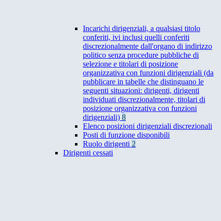
Incarichi dirigenziali, a qualsiasi titolo
conferiti, ivi inclusi quelli conferiti
discrezionalmente dall'organo di indirizzo
politico senza procedure pubbliche di
selezione e titolari di posizione
organizzativa con funzioni dirigenziali (da
pubblicare in tabelle che distinguano le
seguenti situazioni: dirigenti, dirigenti
individuati discrezionalmente, titolari di
posizione organizzativa con funzioni
dirigenziali)
8
Elenco posizioni dirigenziali discrezionali
Posti di funzione disponibili
Ruolo dirigenti
2
Dirigenti cessati