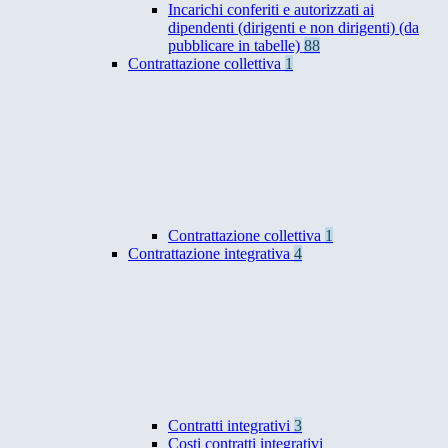
Incarichi conferiti e autorizzati ai
dipendenti (dirigenti e non dirigenti) (da
pubblicare in tabelle)
88
Contrattazione collettiva
1
Contrattazione collettiva
1
Contrattazione integrativa
4
Contratti integrativi
3
Costi contratti integrativi