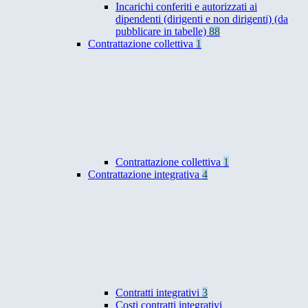
Incarichi conferiti e autorizzati ai
dipendenti (dirigenti e non dirigenti) (da
pubblicare in tabelle)
88
Contrattazione collettiva
1
Contrattazione collettiva
1
Contrattazione integrativa
4
Contratti integrativi
3
Costi contratti integrativi