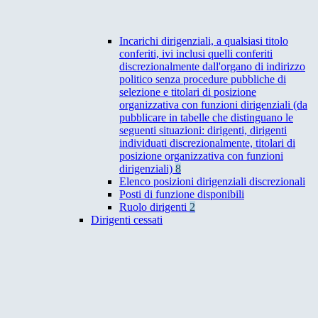
Incarichi dirigenziali, a qualsiasi titolo
conferiti, ivi inclusi quelli conferiti
discrezionalmente dall'organo di indirizzo
politico senza procedure pubbliche di
selezione e titolari di posizione
organizzativa con funzioni dirigenziali (da
pubblicare in tabelle che distinguano le
seguenti situazioni: dirigenti, dirigenti
individuati discrezionalmente, titolari di
posizione organizzativa con funzioni
dirigenziali)
8
Elenco posizioni dirigenziali discrezionali
Posti di funzione disponibili
Ruolo dirigenti
2
Dirigenti cessati