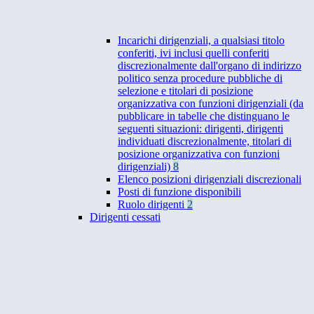
Incarichi dirigenziali, a qualsiasi titolo
conferiti, ivi inclusi quelli conferiti
discrezionalmente dall'organo di indirizzo
politico senza procedure pubbliche di
selezione e titolari di posizione
organizzativa con funzioni dirigenziali (da
pubblicare in tabelle che distinguano le
seguenti situazioni: dirigenti, dirigenti
individuati discrezionalmente, titolari di
posizione organizzativa con funzioni
dirigenziali)
8
Elenco posizioni dirigenziali discrezionali
Posti di funzione disponibili
Ruolo dirigenti
2
Dirigenti cessati