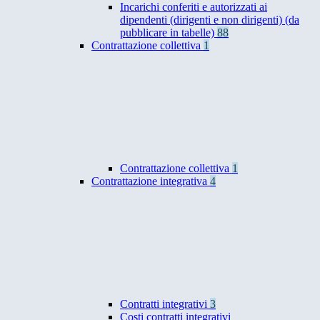
Incarichi conferiti e autorizzati ai
dipendenti (dirigenti e non dirigenti) (da
pubblicare in tabelle)
88
Contrattazione collettiva
1
Contrattazione collettiva
1
Contrattazione integrativa
4
Contratti integrativi
3
Costi contratti integrativi