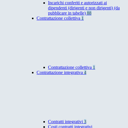
Incarichi conferiti e autorizzati ai
dipendenti (dirigenti e non dirigenti) (da
pubblicare in tabelle)
88
Contrattazione collettiva
1
Contrattazione collettiva
1
Contrattazione integrativa
4
Contratti integrativi
3
Costi contratti integrativi