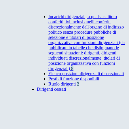
Incarichi dirigenziali, a qualsiasi titolo
conferiti, ivi inclusi quelli conferiti
discrezionalmente dall'organo di indirizzo
politico senza procedure pubbliche di
selezione e titolari di posizione
organizzativa con funzioni dirigenziali (da
pubblicare in tabelle che distinguano le
seguenti situazioni: dirigenti, dirigenti
individuati discrezionalmente, titolari di
posizione organizzativa con funzioni
dirigenziali)
8
Elenco posizioni dirigenziali discrezionali
Posti di funzione disponibili
Ruolo dirigenti
2
Dirigenti cessati