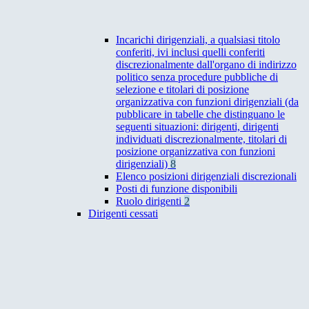
Incarichi dirigenziali, a qualsiasi titolo
conferiti, ivi inclusi quelli conferiti
discrezionalmente dall'organo di indirizzo
politico senza procedure pubbliche di
selezione e titolari di posizione
organizzativa con funzioni dirigenziali (da
pubblicare in tabelle che distinguano le
seguenti situazioni: dirigenti, dirigenti
individuati discrezionalmente, titolari di
posizione organizzativa con funzioni
dirigenziali)
8
Elenco posizioni dirigenziali discrezionali
Posti di funzione disponibili
Ruolo dirigenti
2
Dirigenti cessati