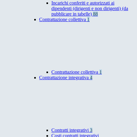
Incarichi conferiti e autorizzati ai
dipendenti (dirigenti e non dirigenti) (da
pubblicare in tabelle)
88
Contrattazione collettiva
1
Contrattazione collettiva
1
Contrattazione integrativa
4
Contratti integrativi
3
Costi contratti integrativi