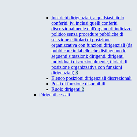
Incarichi dirigenziali, a qualsiasi titolo
conferiti, ivi inclusi quelli conferiti
discrezionalmente dall'organo di indirizzo
politico senza procedure pubbliche di
selezione e titolari di posizione
organizzativa con funzioni dirigenziali (da
pubblicare in tabelle che distinguano le
seguenti situazioni: dirigenti, dirigenti
individuati discrezionalmente, titolari di
posizione organizzativa con funzioni
dirigenziali)
8
Elenco posizioni dirigenziali discrezionali
Posti di funzione disponibili
Ruolo dirigenti
2
Dirigenti cessati