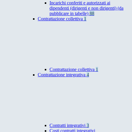
Incarichi conferiti e autorizzati ai
dipendenti (dirigenti e non dirigenti) (da
pubblicare in tabelle)
88
Contrattazione collettiva
1
Contrattazione collettiva
1
Contrattazione integrativa
4
Contratti integrativi
3
Costi contratti integrativi