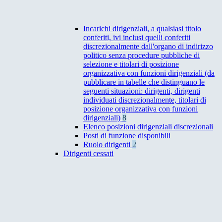
Incarichi dirigenziali, a qualsiasi titolo
conferiti, ivi inclusi quelli conferiti
discrezionalmente dall'organo di indirizzo
politico senza procedure pubbliche di
selezione e titolari di posizione
organizzativa con funzioni dirigenziali (da
pubblicare in tabelle che distinguano le
seguenti situazioni: dirigenti, dirigenti
individuati discrezionalmente, titolari di
posizione organizzativa con funzioni
dirigenziali)
8
Elenco posizioni dirigenziali discrezionali
Posti di funzione disponibili
Ruolo dirigenti
2
Dirigenti cessati