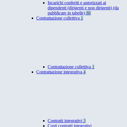
Incarichi conferiti e autorizzati ai
dipendenti (dirigenti e non dirigenti) (da
pubblicare in tabelle)
88
Contrattazione collettiva
1
Contrattazione collettiva
1
Contrattazione integrativa
4
Contratti integrativi
3
Costi contratti integrativi