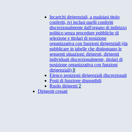
Incarichi dirigenziali, a qualsiasi titolo
conferiti, ivi inclusi quelli conferiti
discrezionalmente dall'organo di indirizzo
politico senza procedure pubbliche di
selezione e titolari di posizione
organizzativa con funzioni dirigenziali (da
pubblicare in tabelle che distinguano le
seguenti situazioni: dirigenti, dirigenti
individuati discrezionalmente, titolari di
posizione organizzativa con funzioni
dirigenziali)
8
Elenco posizioni dirigenziali discrezionali
Posti di funzione disponibili
Ruolo dirigenti
2
Dirigenti cessati