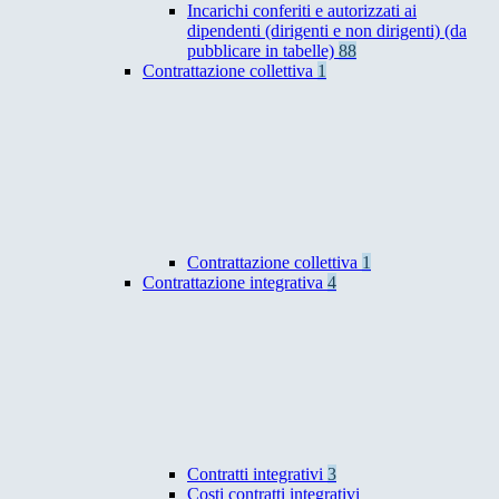
Incarichi conferiti e autorizzati ai
dipendenti (dirigenti e non dirigenti) (da
pubblicare in tabelle)
88
Contrattazione collettiva
1
Contrattazione collettiva
1
Contrattazione integrativa
4
Contratti integrativi
3
Costi contratti integrativi