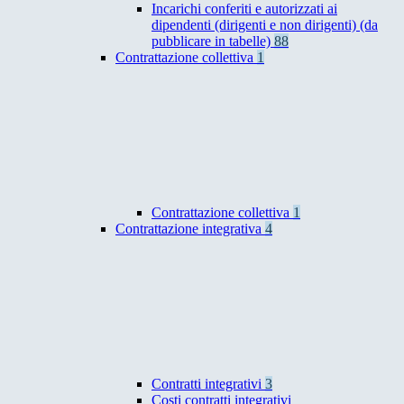
Incarichi conferiti e autorizzati ai
dipendenti (dirigenti e non dirigenti) (da
pubblicare in tabelle)
88
Contrattazione collettiva
1
Contrattazione collettiva
1
Contrattazione integrativa
4
Contratti integrativi
3
Costi contratti integrativi