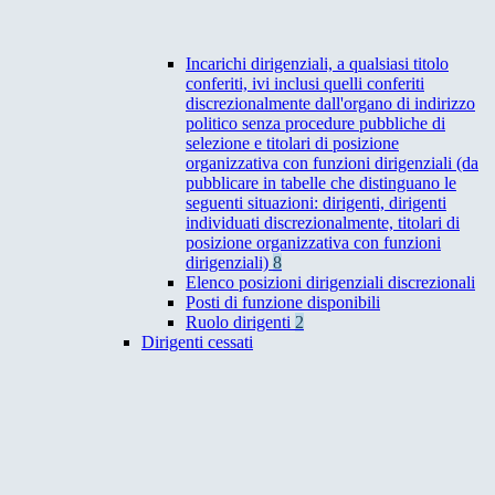
Incarichi dirigenziali, a qualsiasi titolo
conferiti, ivi inclusi quelli conferiti
discrezionalmente dall'organo di indirizzo
politico senza procedure pubbliche di
selezione e titolari di posizione
organizzativa con funzioni dirigenziali (da
pubblicare in tabelle che distinguano le
seguenti situazioni: dirigenti, dirigenti
individuati discrezionalmente, titolari di
posizione organizzativa con funzioni
dirigenziali)
8
Elenco posizioni dirigenziali discrezionali
Posti di funzione disponibili
Ruolo dirigenti
2
Dirigenti cessati