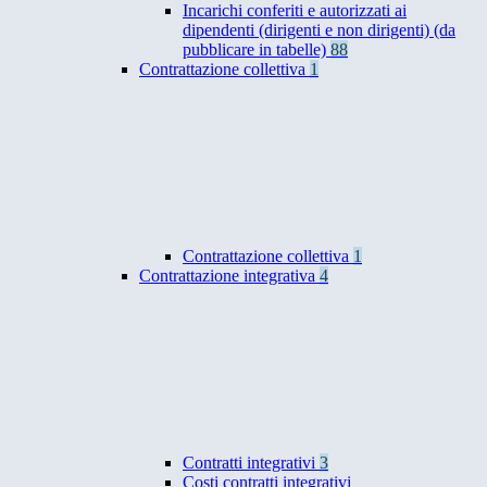
Incarichi conferiti e autorizzati ai
dipendenti (dirigenti e non dirigenti) (da
pubblicare in tabelle)
88
Contrattazione collettiva
1
Contrattazione collettiva
1
Contrattazione integrativa
4
Contratti integrativi
3
Costi contratti integrativi