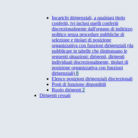
Incarichi dirigenziali, a qualsiasi titolo
conferiti, ivi inclusi quelli conferiti
discrezionalmente dall'organo di indirizzo
politico senza procedure pubbliche di
selezione e titolari di posizione
organizzativa con funzioni dirigenziali (da
pubblicare in tabelle che distinguano le
seguenti situazioni: dirigenti, dirigenti
individuati discrezionalmente, titolari di
posizione organizzativa con funzioni
dirigenziali)
8
Elenco posizioni dirigenziali discrezionali
Posti di funzione disponibili
Ruolo dirigenti
2
Dirigenti cessati