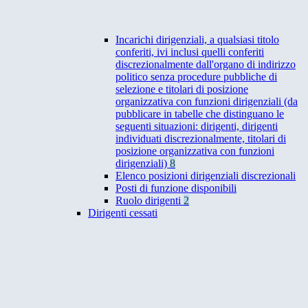
Incarichi dirigenziali, a qualsiasi titolo
conferiti, ivi inclusi quelli conferiti
discrezionalmente dall'organo di indirizzo
politico senza procedure pubbliche di
selezione e titolari di posizione
organizzativa con funzioni dirigenziali (da
pubblicare in tabelle che distinguano le
seguenti situazioni: dirigenti, dirigenti
individuati discrezionalmente, titolari di
posizione organizzativa con funzioni
dirigenziali)
8
Elenco posizioni dirigenziali discrezionali
Posti di funzione disponibili
Ruolo dirigenti
2
Dirigenti cessati