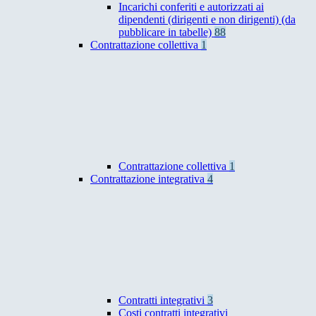
Incarichi conferiti e autorizzati ai
dipendenti (dirigenti e non dirigenti) (da
pubblicare in tabelle)
88
Contrattazione collettiva
1
Contrattazione collettiva
1
Contrattazione integrativa
4
Contratti integrativi
3
Costi contratti integrativi